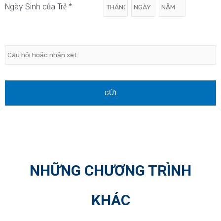
của
sóc
*
Ngày Sinh của Trẻ *
Trẻ
*
Câu
hỏi
hoặc
nhận
xét
NHỮNG CHƯƠNG TRÌNH
KHÁC