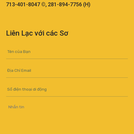
713-401-8047 ©, 281-894-7756 (H)
Liên Lạc với các Sơ
Your
Name
*
Email
*
Mobile
Number
Message
*