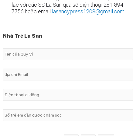
lạc với các Sơ La San qua số điện thoại 281-894-
7756 hoặc email
lasancypress1203@gmail.com
Nhà Trẻ La San
THÁNG
NGÀY
NĂM
Tên
của
Quý
Vị
*
địa
chỉ
Email
*
Điện
thoại
di
động
*
Số
trẻ
em
cần
Ngày
được
Sinh
chăm