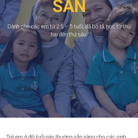
SAN​
Dành cho các em từ 2.5 – 5 tuổi, đã bỏ tã, học từ thứ
hai đến thứ sáu.​
Trẻ em ở độ tuổi này thường sẵn sàng cho các sinh