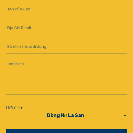
Your
Name
*
Email
*
Mobile
Number
Message
*
Gửi cho:
*
CAPTCHA