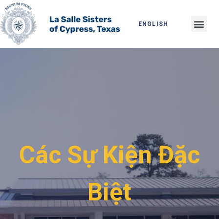
Skip
to
Me
ENGLISH
content
Các Sự Kiện Đặc
Biệt​