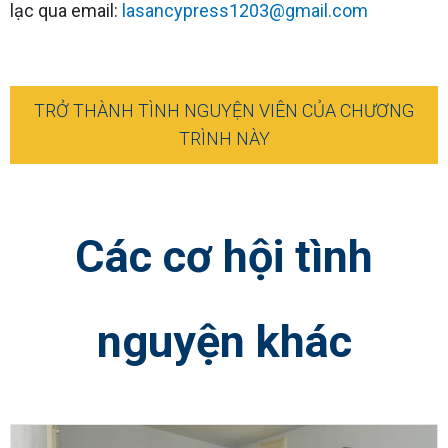
lạc qua email:
lasancypress1203@gmail.com
TRỞ THÀNH TÌNH NGUYỆN VIÊN CỦA CHƯƠNG
TRÌNH NÀY
Các cơ hội tình
nguyện khác